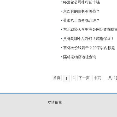
络营销公司排行前十强
京巴狗的曲折有哪些？
蓝眼哈士奇价钱几许？
东北财经大学财务处网站查询指
八哥鸟哪个品种好？精选保举！
茶杯犬价钱若干？20字以内标题
隔邻宠物店地址查询
首页
2
下一页
末页
共
2
1
友情链接：